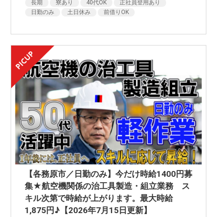
長期
寮あり
40代OK
正社員登用あり
日勤のみ
土日休み
前借りOK
【各務原市／日勤のみ】今だけ時給1400円募
集★航空機関係の治工具製造・組立業務 ス
キル次第で時給が上がります。最大時給
1,875円♪【2026年7月15日更新】