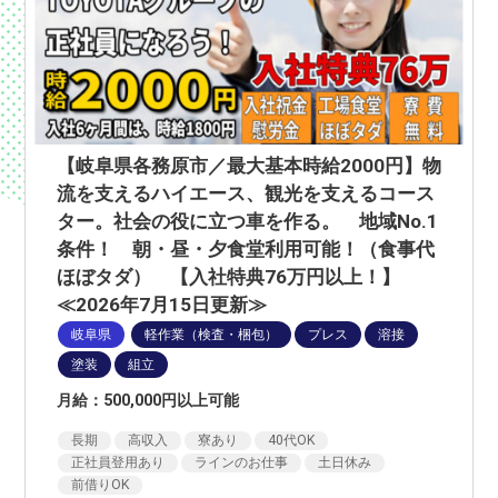
【岐阜県各務原市／最大基本時給2000円】物
流を支えるハイエース、観光を支えるコース
ター。社会の役に立つ車を作る。 地域No.1
条件！ 朝・昼・夕食堂利用可能！（食事代
ほぼタダ） 【入社特典76万円以上！】
≪2026年7月15日更新≫
岐阜県
軽作業（検査・梱包）
プレス
溶接
塗装
組立
月給：500,000円以上可能
長期
高収入
寮あり
40代OK
正社員登用あり
ラインのお仕事
土日休み
前借りOK