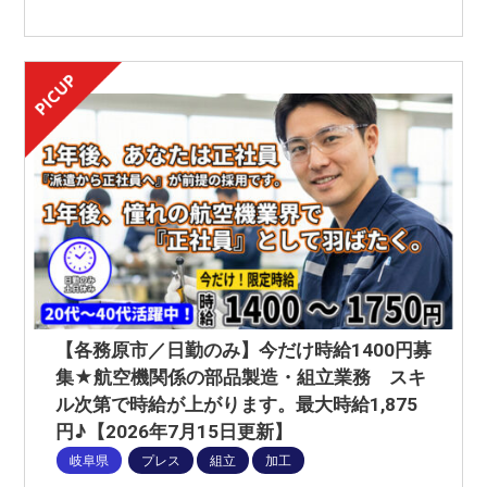
【各務原市／日勤のみ】今だけ時給1400円募
集★航空機関係の部品製造・組立業務 スキ
ル次第で時給が上がります。最大時給1,875
円♪【2026年7月15日更新】
岐阜県
プレス
組立
加工